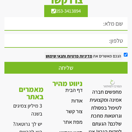
053-3413894
הנכם מאשרים את
מדיניות פרטיות
ותנאי שימוש
שליחה
ניווט מהיר
מאמרים
דף הבית
מחפשים חברה
באתר
אמינה ומקצועית
אודות
3 מיליון צמיגים
לטיפול בפסולת
צור קשר
בשנה
וגרוטאות מתכת
מפת אתר
שלכם? הגעתם
יש לך גרוטאה?
למקום הנכון! אנו
בוא להרוויח