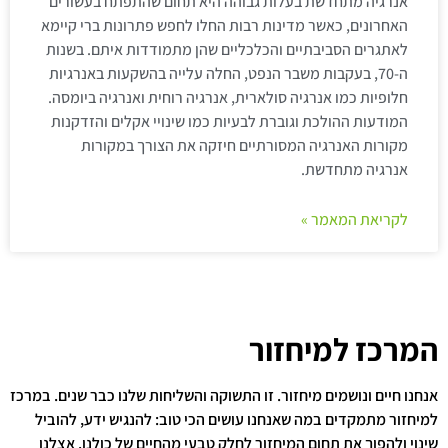
אנרגיה מתחדשת בעלות גבוהה היא תחום שהתפתח בעשורים
האחרונים, כאשר מדינות רבות החלו לחפש פתרונות ברי קיימא
לאתגרים הסביבתיים והכלכליים שהן מתמודדות איתם. בשנות
ה-70, בעקבות משבר הנפט, החלה עלייה בהשקעות באנרגיות
חלופיות כמו אנרגיה סולארית, אנרגיה רוחית ואנרגיה ביומסה.
המודעות ההולכת וגוברת לבעיות כמו שינויי אקלים והזדקנות
מקורות האנרגיה המסורתיים חיזקה את הצורך במקורות
אנרגיה מתחדשת.
לקריאת המאמר »
המרכז למיחזור
אנחנו חיים ונושמים מיחזור. זו התשוקה והשליחות שלנו כבר שנים. במרכז
למיחזור מתמקדים במה שאנחנו עושים הכי טוב: להנגיש ידע, להוביל
שינוי ולהפוך את תחום המיחזור לחלק טבעי מהחיים של כולנו. אצלנו