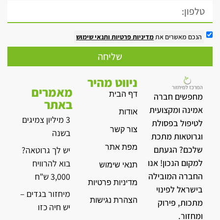
הנכם מאשרים את
מדיניות פרטיות
ותנאי שימוש
שליחה
ניווט מהיר
מאמרים
דף הבית
מחפשים חברה
באתר
אמינה ומקצועית
אודות
3 מיליון צמיגים
לטיפול בפסולת
צור קשר
בשנה
וגרוטאות מתכת
מפת אתר
שלכם? הגעתם
יש לך גרוטאה?
למקום הנכון! אנו
בוא להרוויח
תנאי שימוש
החברה המובילה
3,000 ש"ח
מדיניות פרטיות
בישראל לפינוי
מיחזור בגדים –
הצהרת נגישות
מתכות, פירוק
יש חיה כזו
ומחזור.