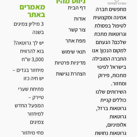
ניווט מהיר
מאמרים
דף הבית
מחפשים חברה
באתר
אמינה ומקצועית
אודות
3 מיליון צמיגים
לטיפול בפסולת
צור קשר
בשנה
וגרוטאות מתכת
מפת אתר
שלכם? הגעתם
יש לך גרוטאה?
למקום הנכון! אנו
בוא להרוויח
תנאי שימוש
החברה המובילה
3,000 ש"ח
מדיניות פרטיות
בישראל לפינוי
מיחזור בגדים –
הצהרת נגישות
מתכות, פירוק
יש חיה כזו
ומחזור.
פתיחת שערי
השירותים שלנו
טיירק –
כוללים קניית
המפעל החדש
גרוטאות ברזל,
למיחזור
גרוטאות
צמיגים
אלומיניום,
פחי מיחזור
גרוטאות נחושת