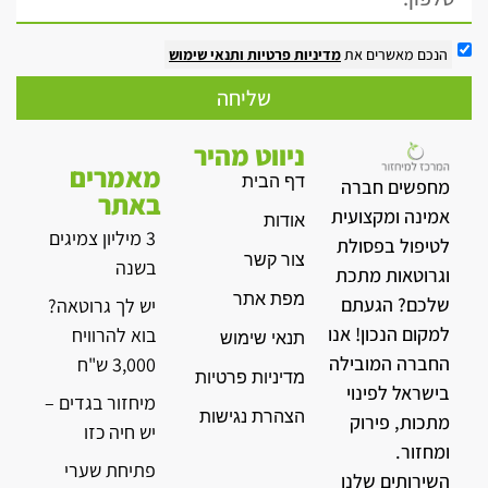
הנכם מאשרים את
מדיניות פרטיות
ותנאי שימוש
שליחה
ניווט מהיר
מאמרים
דף הבית
מחפשים חברה
באתר
אמינה ומקצועית
אודות
3 מיליון צמיגים
לטיפול בפסולת
צור קשר
בשנה
וגרוטאות מתכת
מפת אתר
שלכם? הגעתם
יש לך גרוטאה?
למקום הנכון! אנו
בוא להרוויח
תנאי שימוש
החברה המובילה
3,000 ש"ח
מדיניות פרטיות
בישראל לפינוי
מיחזור בגדים –
הצהרת נגישות
מתכות, פירוק
יש חיה כזו
ומחזור.
פתיחת שערי
השירותים שלנו