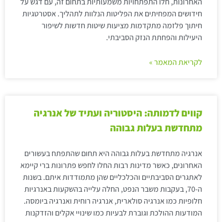
האחרונות, חלו התפתחויות משמעותיות בתחום זה, עם דגש על
חידושים המפחיתים את הפליטות הנלוות לתהליך. אסטרטגיות
חיתוך פלזמה מתקדמות מציעות שיטות חדשות לשיפור
היעילות והפחתת הנזק הסביבתי.
לקריאת המאמר »
קווים לדמותה: היסטוריה ועתיד של אנרגיה
מתחדשת בעלות גבוהה
אנרגיה מתחדשת בעלות גבוהה היא תחום שהתפתח בעשורים
האחרונים, כאשר מדינות רבות החלו לחפש פתרונות ברי קיימא
לאתגרים הסביבתיים והכלכליים שהן מתמודדות איתם. בשנות
ה-70, בעקבות משבר הנפט, החלה עלייה בהשקעות באנרגיות
חלופיות כמו אנרגיה סולארית, אנרגיה רוחית ואנרגיה ביומסה.
המודעות ההולכת וגוברת לבעיות כמו שינויי אקלים והזדקנות