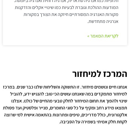
חלופיות כמו אנרגיה סולארית, אנרגיה רוחית ואנרגיה ביומסה.
המודעות ההולכת וגוברת לבעיות כמו שינויי אקלים והזדקנות
מקורות האנרגיה המסורתיים חיזקה את הצורך במקורות
אנרגיה מתחדשת.
לקריאת המאמר »
המרכז למיחזור
אנחנו חיים ונושמים מיחזור. זו התשוקה והשליחות שלנו כבר שנים. במרכז
למיחזור מתמקדים במה שאנחנו עושים הכי טוב: להנגיש ידע, להוביל
שינוי ולהפוך את תחום המיחזור לחלק טבעי מהחיים של כולנו. אצלנו
תמצאו מידע רחב ומקיף על כל סוגי החומרים, מנייר ופלסטיק ועד פסולת
אלקטרונית, כולל מדריכים, טיפים ופתרונות בהתאמה אישית למי שרוצה
לקחת חלק אמיתי בשמירה על הסביבה.