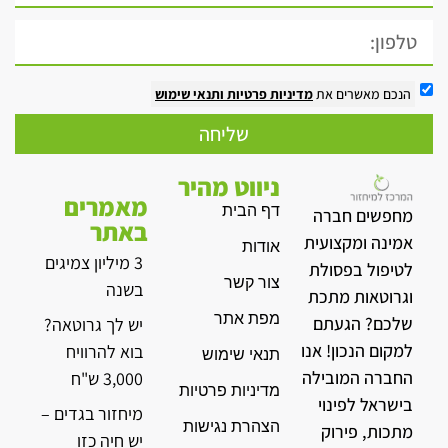
הנכם מאשרים את
מדיניות פרטיות
ותנאי שימוש
שליחה
ניווט מהיר
מאמרים
דף הבית
מחפשים חברה
באתר
אמינה ומקצועית
אודות
3 מיליון צמיגים
לטיפול בפסולת
צור קשר
בשנה
וגרוטאות מתכת
מפת אתר
שלכם? הגעתם
יש לך גרוטאה?
למקום הנכון! אנו
בוא להרוויח
תנאי שימוש
החברה המובילה
3,000 ש"ח
מדיניות פרטיות
בישראל לפינוי
מיחזור בגדים –
הצהרת נגישות
מתכות, פירוק
יש חיה כזו