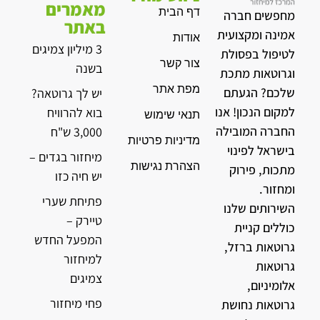
מאמרים
דף הבית
מחפשים חברה
באתר
אמינה ומקצועית
אודות
3 מיליון צמיגים
לטיפול בפסולת
צור קשר
בשנה
וגרוטאות מתכת
מפת אתר
שלכם? הגעתם
יש לך גרוטאה?
למקום הנכון! אנו
בוא להרוויח
תנאי שימוש
החברה המובילה
3,000 ש"ח
מדיניות פרטיות
בישראל לפינוי
מיחזור בגדים –
הצהרת נגישות
מתכות, פירוק
יש חיה כזו
ומחזור.
פתיחת שערי
השירותים שלנו
טיירק –
כוללים קניית
המפעל החדש
גרוטאות ברזל,
למיחזור
גרוטאות
צמיגים
אלומיניום,
פחי מיחזור
גרוטאות נחושת