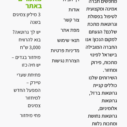
מחפשים חברה
באתר
אמינה ומקצועית
אודות
3 מיליון צמיגים
לטיפול בפסולת
צור קשר
בשנה
וגרוטאות מתכת
מפת אתר
שלכם? הגעתם
יש לך גרוטאה?
למקום הנכון! אנו
בוא להרוויח
תנאי שימוש
החברה המובילה
3,000 ש"ח
מדיניות פרטיות
בישראל לפינוי
מיחזור בגדים –
הצהרת נגישות
מתכות, פירוק
יש חיה כזו
ומחזור.
פתיחת שערי
השירותים שלנו
טיירק –
כוללים קניית
המפעל החדש
גרוטאות ברזל,
למיחזור
גרוטאות
צמיגים
אלומיניום,
פחי מיחזור
גרוטאות נחושת
ומתכות נלוות