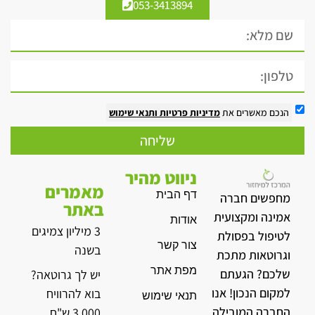
053-3413894
הנכם מאשרים את
מדיניות פרטיות
ותנאי שימוש
שליחה
ניווט מהיר
מאמרים
דף הבית
מחפשים חברה
באתר
אמינה ומקצועית
אודות
3 מיליון צמיגים
לטיפול בפסולת
צור קשר
בשנה
וגרוטאות מתכת
מפת אתר
שלכם? הגעתם
יש לך גרוטאה?
למקום הנכון! אנו
בוא להרוויח
תנאי שימוש
החברה המובילה
3,000 ש"ח