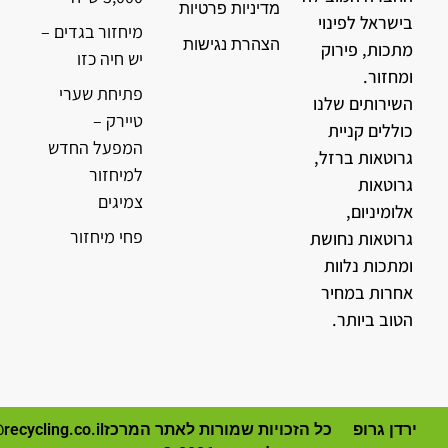
מדיניות פרטיות
בישראל לפינוי
מיחזור בגדים –
הצהרת נגישות
מתכות, פירוק
יש חיה כזו
ומחזור.
פתיחת שערי
השירותים שלנו
טיירק –
כוללים קניית
המפעל החדש
גרוטאות ברזל,
למיחזור
גרוטאות
צמיגים
אלומיניום,
פחי מיחזור
גרוטאות נחושת
ומתכות נלוות
אחרות במחיר
הטוב ביותר.
ירדן גרופ
כל הזכויות שמורות לאתר המרכז
recycling.co.il