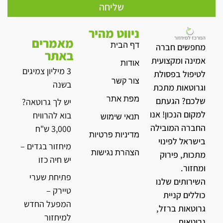
שליחה
ניווט מהיר
מאמרים
דף הבית
מחפשים חברה
באתר
אמינה ומקצועית
אודות
3 מיליון צמיגים
לטיפול בפסולת
צור קשר
בשנה
וגרוטאות מתכת
מפת אתר
שלכם? הגעתם
יש לך גרוטאה?
למקום הנכון! אנו
בוא להרוויח
תנאי שימוש
החברה המובילה
3,000 ש"ח
מדיניות פרטיות
בישראל לפינוי
מיחזור בגדים –
הצהרת נגישות
מתכות, פירוק
יש חיה כזו
ומחזור.
פתיחת שערי
השירותים שלנו
טיירק –
כוללים קניית
המפעל החדש
גרוטאות ברזל,
למיחזור
גרוטאות