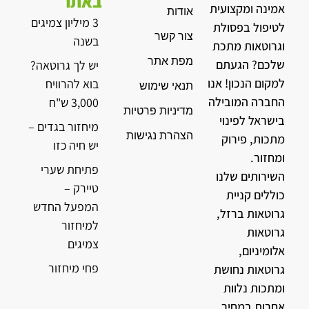
באתר
אמינה ומקצועית
אודות
3 מיליון צמיגים
לטיפול בפסולת
צור קשר
בשנה
וגרוטאות מתכת
מפת אתר
שלכם? הגעתם
יש לך גרוטאה?
למקום הנכון! אנו
בוא להרוויח
תנאי שימוש
החברה המובילה
3,000 ש"ח
מדיניות פרטיות
בישראל לפינוי
מיחזור בגדים –
הצהרת נגישות
מתכות, פירוק
יש חיה כזו
ומחזור.
פתיחת שערי
השירותים שלנו
טיירק –
כוללים קניית
המפעל החדש
גרוטאות ברזל,
למיחזור
גרוטאות
צמיגים
אלומיניום,
פחי מיחזור
גרוטאות נחושת
ומתכות נלוות
אחרות במחיר