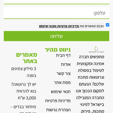
הנכם מאשרים את
מדיניות פרטיות
ותנאי שימוש
שליחה
ניווט מהיר
מאמרים
דף הבית
מחפשים חברה
באתר
אמינה ומקצועית
אודות
3 מיליון צמיגים
לטיפול בפסולת
צור קשר
בשנה
וגרוטאות מתכת
מפת אתר
שלכם? הגעתם
יש לך גרוטאה?
למקום הנכון! אנו
בוא להרוויח
תנאי שימוש
החברה המובילה
3,000 ש"ח
מדיניות פרטיות
בישראל לפינוי
מיחזור בגדים –
הצהרת נגישות
מתכות, פירוק