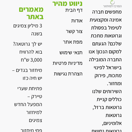
ניווט מהיר
מאמרים
דף הבית
מחפשים חברה
באתר
אמינה ומקצועית
אודות
3 מיליון צמיגים
לטיפול בפסולת
צור קשר
בשנה
וגרוטאות מתכת
מפת אתר
שלכם? הגעתם
יש לך גרוטאה?
למקום הנכון! אנו
בוא להרוויח
תנאי שימוש
החברה המובילה
3,000 ש"ח
מדיניות פרטיות
בישראל לפינוי
מיחזור בגדים –
הצהרת נגישות
מתכות, פירוק
יש חיה כזו
ומחזור.
פתיחת שערי
השירותים שלנו
טיירק –
כוללים קניית
המפעל החדש
גרוטאות ברזל,
למיחזור
גרוטאות
צמיגים
אלומיניום,
פחי מיחזור
גרוטאות נחושת