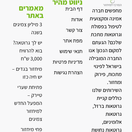
ניווט מהיר
מאמרים
דף הבית
מחפשים חברה
באתר
אמינה ומקצועית
אודות
3 מיליון צמיגים
לטיפול בפסולת
צור קשר
בשנה
וגרוטאות מתכת
מפת אתר
שלכם? הגעתם
יש לך גרוטאה?
למקום הנכון! אנו
בוא להרוויח
תנאי שימוש
החברה המובילה
3,000 ש"ח
מדיניות פרטיות
בישראל לפינוי
מיחזור בגדים –
הצהרת נגישות
מתכות, פירוק
יש חיה כזו
ומחזור.
פתיחת שערי
השירותים שלנו
טיירק –
כוללים קניית
המפעל החדש
גרוטאות ברזל,
למיחזור
גרוטאות
צמיגים
אלומיניום,
פחי מיחזור
גרוטאות נחושת