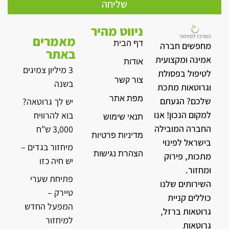
שליחה
ניווט מהיר
מאמרים
דף הבית
מחפשים חברה
באתר
אמינה ומקצועית
אודות
3 מיליון צמיגים
לטיפול בפסולת
צור קשר
בשנה
וגרוטאות מתכת
מפת אתר
שלכם? הגעתם
יש לך גרוטאה?
למקום הנכון! אנו
בוא להרוויח
תנאי שימוש
החברה המובילה
3,000 ש"ח
מדיניות פרטיות
בישראל לפינוי
מיחזור בגדים –
הצהרת נגישות
מתכות, פירוק
יש חיה כזו
ומחזור.
פתיחת שערי
השירותים שלנו
טיירק –
כוללים קניית
המפעל החדש
גרוטאות ברזל,
למיחזור
גרוטאות