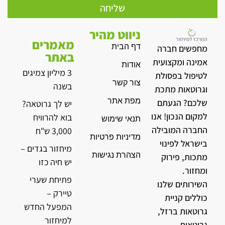
שליחה
ניווט מהיר
מאמרים
דף הבית
מחפשים חברה
באתר
אמינה ומקצועית
אודות
3 מיליון צמיגים
לטיפול בפסולת
צור קשר
בשנה
וגרוטאות מתכת
מפת אתר
שלכם? הגעתם
יש לך גרוטאה?
למקום הנכון! אנו
בוא להרוויח
תנאי שימוש
החברה המובילה
3,000 ש"ח
מדיניות פרטיות
בישראל לפינוי
מיחזור בגדים –
הצהרת נגישות
מתכות, פירוק
יש חיה כזו
ומחזור.
פתיחת שערי
השירותים שלנו
טיירק –
כוללים קניית
המפעל החדש
גרוטאות ברזל,
למיחזור
גרוטאות