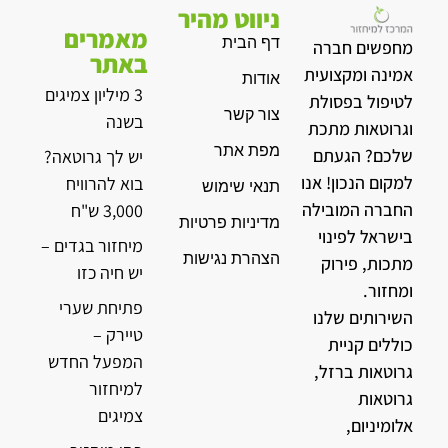
ניווט מהיר
מאמרים
דף הבית
מחפשים חברה
באתר
אמינה ומקצועית
אודות
3 מיליון צמיגים
לטיפול בפסולת
צור קשר
בשנה
וגרוטאות מתכת
מפת אתר
שלכם? הגעתם
יש לך גרוטאה?
למקום הנכון! אנו
בוא להרוויח
תנאי שימוש
החברה המובילה
3,000 ש"ח
מדיניות פרטיות
בישראל לפינוי
מיחזור בגדים –
הצהרת נגישות
מתכות, פירוק
יש חיה כזו
ומחזור.
פתיחת שערי
השירותים שלנו
טיירק –
כוללים קניית
המפעל החדש
גרוטאות ברזל,
למיחזור
גרוטאות
צמיגים
אלומיניום,