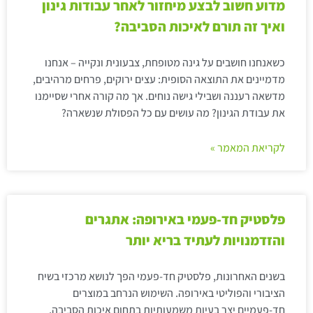
מדוע חשוב לבצע מיחזור לאחר עבודות גינון
ואיך זה תורם לאיכות הסביבה?
כשאנחנו חושבים על גינה מטופחת, צבעונית ונקייה – אנחנו
מדמיינים את התוצאה הסופית: עצים ירוקים, פרחים מרהיבים,
מדשאה רעננה ושבילי גישה נוחים. אך מה קורה אחרי שסיימנו
את עבודת הגינון? מה עושים עם כל הפסולת שנשארה?
לקריאת המאמר »
פלסטיק חד-פעמי באירופה: אתגרים
והזדמנויות לעתיד בריא יותר
בשנים האחרונות, פלסטיק חד-פעמי הפך לנושא מרכזי בשיח
הציבורי והפוליטי באירופה. השימוש הנרחב במוצרים
חד-פעמיים יצר בעיות משמעותיות בתחום איכות הסביבה,