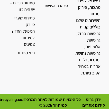
בישראל לפינוי
מיחזור בגדים –
הצהרת נגישות
מתכות, פירוק
יש חיה כזו
ומחזור.
פתיחת שערי
השירותים שלנו
טיירק –
כוללים קניית
המפעל החדש
גרוטאות ברזל,
למיחזור
גרוטאות
צמיגים
אלומיניום,
פחי מיחזור
גרוטאות נחושת
ומתכות נלוות
אחרות במחיר
הטוב ביותר.
ירדן גרופ
כל הזכויות שמורות לאתר המרכז
recycling.co.il
קידום אתרים
למיחזור 2026 ©