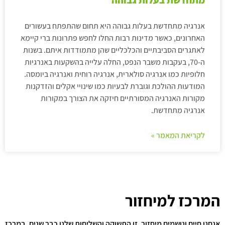
אנרגיה מתחדשת בעלות גבוהה היא תחום שהתפתח בעשורים
האחרונים, כאשר מדינות רבות החלו לחפש פתרונות ברי קיימא
לאתגרים הסביבתיים והכלכליים שהן מתמודדות איתם. בשנות
ה-70, בעקבות משבר הנפט, החלה עלייה בהשקעות באנרגיות
חלופיות כמו אנרגיה סולארית, אנרגיה רוחית ואנרגיה ביומסה.
המודעות ההולכת וגוברת לבעיות כמו שינויי אקלים והזדקנות
מקורות האנרגיה המסורתיים חיזקה את הצורך במקורות
אנרגיה מתחדשת.
לקריאת המאמר »
המרכז למיחזור
אנחנו חיים ונושמים מיחזור. זו התשוקה והשליחות שלנו כבר שנים. במרכז