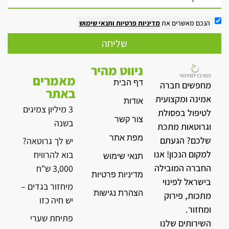
הנכם מאשרים את
מדיניות פרטיות
ותנאי שימוש
שליחה
ניווט מהיר
מאמרים
דף הבית
מחפשים חברה
באתר
אמינה ומקצועית
אודות
3 מיליון צמיגים
לטיפול בפסולת
צור קשר
בשנה
וגרוטאות מתכת
מפת אתר
שלכם? הגעתם
יש לך גרוטאה?
למקום הנכון! אנו
בוא להרוויח
תנאי שימוש
החברה המובילה
3,000 ש"ח
מדיניות פרטיות
בישראל לפינוי
מיחזור בגדים –
הצהרת נגישות
מתכות, פירוק
יש חיה כזו
ומחזור.
פתיחת שערי
השירותים שלנו