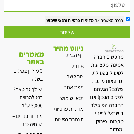
הנכם מאשרים את
מדיניות פרטיות
ותנאי שימוש
שליחה
ניווט מהיר
מאמרים
דף הבית
מחפשים חברה
באתר
אמינה ומקצועית
אודות
3 מיליון צמיגים
לטיפול בפסולת
צור קשר
בשנה
וגרוטאות מתכת
מפת אתר
שלכם? הגעתם
יש לך גרוטאה?
למקום הנכון! אנו
בוא להרוויח
תנאי שימוש
החברה המובילה
3,000 ש"ח
מדיניות פרטיות
בישראל לפינוי
מיחזור בגדים –
הצהרת נגישות
מתכות, פירוק
יש חיה כזו
ומחזור.