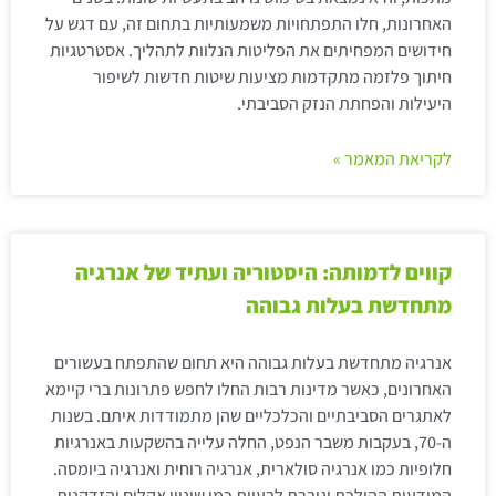
האחרונות, חלו התפתחויות משמעותיות בתחום זה, עם דגש על
חידושים המפחיתים את הפליטות הנלוות לתהליך. אסטרטגיות
חיתוך פלזמה מתקדמות מציעות שיטות חדשות לשיפור
היעילות והפחתת הנזק הסביבתי.
לקריאת המאמר »
קווים לדמותה: היסטוריה ועתיד של אנרגיה
מתחדשת בעלות גבוהה
אנרגיה מתחדשת בעלות גבוהה היא תחום שהתפתח בעשורים
האחרונים, כאשר מדינות רבות החלו לחפש פתרונות ברי קיימא
לאתגרים הסביבתיים והכלכליים שהן מתמודדות איתם. בשנות
ה-70, בעקבות משבר הנפט, החלה עלייה בהשקעות באנרגיות
חלופיות כמו אנרגיה סולארית, אנרגיה רוחית ואנרגיה ביומסה.
המודעות ההולכת וגוברת לבעיות כמו שינויי אקלים והזדקנות