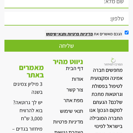
הנכם מאשרים את
מדיניות פרטיות
ותנאי שימוש
שליחה
ניווט מהיר
מאמרים
דף הבית
מחפשים חברה
באתר
אמינה ומקצועית
אודות
3 מיליון צמיגים
לטיפול בפסולת
צור קשר
בשנה
וגרוטאות מתכת
מפת אתר
שלכם? הגעתם
יש לך גרוטאה?
למקום הנכון! אנו
בוא להרוויח
תנאי שימוש
החברה המובילה
3,000 ש"ח
מדיניות פרטיות
בישראל לפינוי
מיחזור בגדים –
הצהרת נגישות