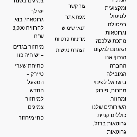
צמיגים בשנה
צור קשר
ומקצועית
יש לך
לטיפול
מפת אתר
גרוטאה? בוא
בפסולת
להרוויח 3,000
תנאי שימוש
וגרוטאות
ש"ח
מדיניות פרטיות
מתכת שלכם?
מיחזור בגדים
הגעתם למקום
הצהרת נגישות
– יש חיה כזו
הנכון! אנו
החברה
פתיחת שערי
המובילה
טיירק –
בישראל לפינוי
המפעל
מתכות, פירוק
החדש
ומחזור.
למיחזור
השירותים שלנו
צמיגים
כוללים קניית
פחי מיחזור
גרוטאות ברזל,
גרוטאות