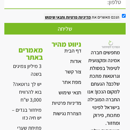
הנכם מאשרים את
מדיניות פרטיות
ותנאי שימוש
שליחה
ניווט מהיר
מאמרים
דף הבית
מחפשים חברה
באתר
אמינה ומקצועית
אודות
3 מיליון צמיגים
לטיפול בפסולת
צור קשר
בשנה
וגרוטאות מתכת
מפת אתר
שלכם? הגעתם
יש לך גרוטאה?
למקום הנכון! אנו
בוא להרוויח
תנאי שימוש
החברה המובילה
3,000 ש"ח
מדיניות פרטיות
בישראל לפינוי
מיחזור בגדים –
הצהרת נגישות
מתכות, פירוק
יש חיה כזו
ומחזור.
פתיחת שערי