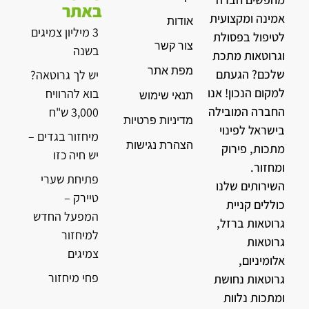
באתר
אמינה ומקצועית
אודות
3 מיליון צמיגים
לטיפול בפסולת
צור קשר
בשנה
וגרוטאות מתכת
מפת אתר
שלכם? הגעתם
יש לך גרוטאה?
למקום הנכון! אנו
בוא להרוויח
תנאי שימוש
החברה המובילה
3,000 ש"ח
מדיניות פרטיות
בישראל לפינוי
מיחזור בגדים –
הצהרת נגישות
מתכות, פירוק
יש חיה כזו
ומחזור.
פתיחת שערי
השירותים שלנו
טיירק –
כוללים קניית
המפעל החדש
גרוטאות ברזל,
למיחזור
גרוטאות
צמיגים
אלומיניום,
פחי מיחזור
גרוטאות נחושת
ומתכות נלוות