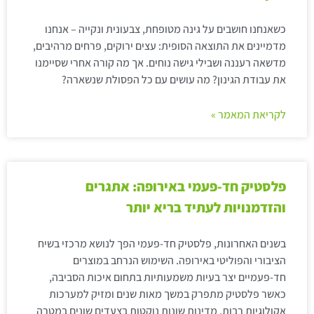
כשאנחנו חושבים על גינה מטופחת, צבעונית ונקייה – אנחנו
מדמיינים את התוצאה הסופית: עצים ירוקים, פרחים מרהיבים,
מדשאה רעננה ושבילי גישה נוחים. אך מה קורה אחרי שסיימנו
את עבודת הגינון? מה עושים עם כל הפסולת שנשארה?
לקריאת המאמר »
פלסטיק חד-פעמי באירופה: אתגרים
והזדמנויות לעתיד בריא יותר
בשנים האחרונות, פלסטיק חד-פעמי הפך לנושא מרכזי בשיח
הציבורי והפוליטי באירופה. השימוש הנרחב במוצרים
חד-פעמיים יצר בעיות משמעותיות בתחום איכות הסביבה,
כאשר פלסטיק מתפרק במשך מאות שנים ומזיק למערכות
אקולוגיות רבות. מדינות שונות נוקטות בצעדים שונים במטרה