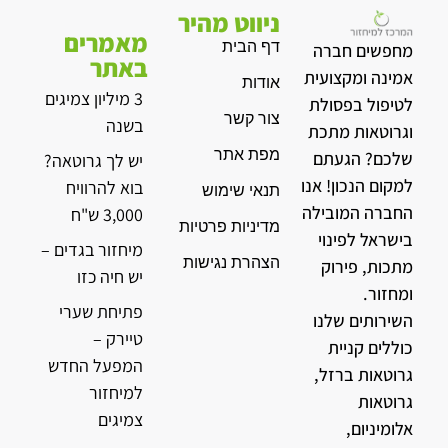
ניווט מהיר
מאמרים
דף הבית
מחפשים חברה
באתר
אמינה ומקצועית
אודות
3 מיליון צמיגים
לטיפול בפסולת
צור קשר
בשנה
וגרוטאות מתכת
מפת אתר
שלכם? הגעתם
יש לך גרוטאה?
למקום הנכון! אנו
בוא להרוויח
תנאי שימוש
החברה המובילה
3,000 ש"ח
מדיניות פרטיות
בישראל לפינוי
מיחזור בגדים –
הצהרת נגישות
מתכות, פירוק
יש חיה כזו
ומחזור.
פתיחת שערי
השירותים שלנו
טיירק –
כוללים קניית
המפעל החדש
גרוטאות ברזל,
למיחזור
גרוטאות
צמיגים
אלומיניום,