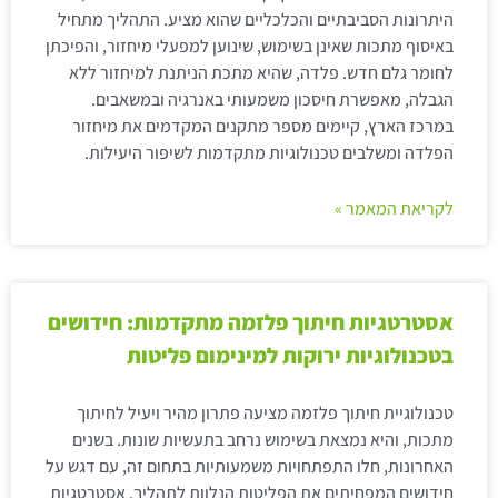
היתרונות הסביבתיים והכלכליים שהוא מציע. התהליך מתחיל
באיסוף מתכות שאינן בשימוש, שינוען למפעלי מיחזור, והפיכתן
לחומר גלם חדש. פלדה, שהיא מתכת הניתנת למיחזור ללא
הגבלה, מאפשרת חיסכון משמעותי באנרגיה ובמשאבים.
במרכז הארץ, קיימים מספר מתקנים המקדמים את מיחזור
הפלדה ומשלבים טכנולוגיות מתקדמות לשיפור היעילות.
לקריאת המאמר »
אסטרטגיות חיתוך פלזמה מתקדמות: חידושים
בטכנולוגיות ירוקות למינימום פליטות
טכנולוגיית חיתוך פלזמה מציעה פתרון מהיר ויעיל לחיתוך
מתכות, והיא נמצאת בשימוש נרחב בתעשיות שונות. בשנים
האחרונות, חלו התפתחויות משמעותיות בתחום זה, עם דגש על
חידושים המפחיתים את הפליטות הנלוות לתהליך. אסטרטגיות