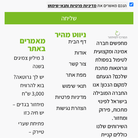
הנכם מאשרים את
מדיניות פרטיות
ותנאי שימוש
שליחה
ניווט מהיר
מאמרים
דף הבית
מחפשים חברה
באתר
אמינה ומקצועית
אודות
3 מיליון צמיגים
לטיפול בפסולת
צור קשר
בשנה
וגרוטאות מתכת
מפת אתר
שלכם? הגעתם
יש לך גרוטאה?
למקום הנכון! אנו
בוא להרוויח
תנאי שימוש
החברה המובילה
3,000 ש"ח
מדיניות פרטיות
בישראל לפינוי
מיחזור בגדים –
הצהרת נגישות
מתכות, פירוק
יש חיה כזו
ומחזור.
פתיחת שערי
השירותים שלנו
טיירק –
כוללים קניית