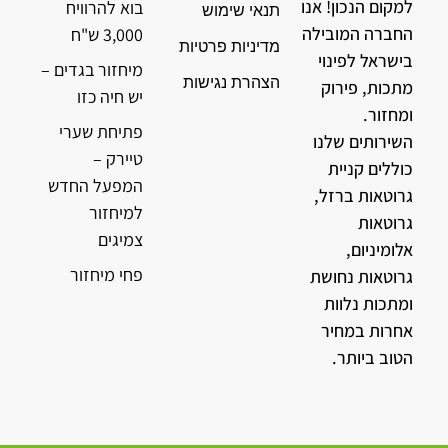
למקום הנכון! אנו
בוא להרוויח
תנאי שימוש
החברה המובילה
3,000 ש"ח
מדיניות פרטיות
בישראל לפינוי
מיחזור בגדים –
הצהרת נגישות
מתכות, פירוק
יש חיה כזו
ומחזור.
פתיחת שערי
השירותים שלנו
טיירק –
כוללים קניית
המפעל החדש
גרוטאות ברזל,
למיחזור
גרוטאות
צמיגים
אלומיניום,
פחי מיחזור
גרוטאות נחושת
ומתכות נלוות
אחרות במחיר
הטוב ביותר.