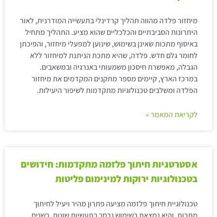
מיחזור פלדה מהווה תהליך קרדינלי בתעשייה המודרנית, לאור
היתרונות הסביבתיים והכלכליים שהוא מציע. התהליך מתחיל
באיסוף מתכות שאינן בשימוש, שינוען למפעלי מיחזור, והפיכתן
לחומר גלם חדש. פלדה, שהיא מתכת הניתנת למיחזור ללא
הגבלה, מאפשרת חיסכון משמעותי באנרגיה ובמשאבים.
במרכז הארץ, קיימים מספר מתקנים המקדמים את מיחזור
הפלדה ומשלבים טכנולוגיות מתקדמות לשיפור היעילות.
לקריאת המאמר »
אסטרטגיות חיתוך פלזמה מתקדמות: חידושים
בטכנולוגיות ירוקות למינימום פליטות
טכנולוגיית חיתוך פלזמה מציעה פתרון מהיר ויעיל לחיתוך
מתכות, והיא נמצאת בשימוש נרחב בתעשיות שונות. בשנים