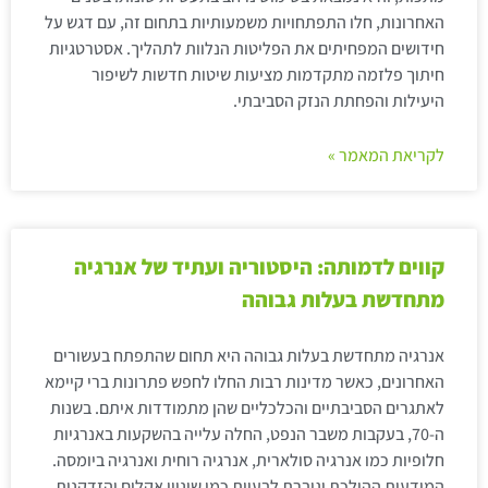
האחרונות, חלו התפתחויות משמעותיות בתחום זה, עם דגש על
חידושים המפחיתים את הפליטות הנלוות לתהליך. אסטרטגיות
חיתוך פלזמה מתקדמות מציעות שיטות חדשות לשיפור
היעילות והפחתת הנזק הסביבתי.
לקריאת המאמר »
קווים לדמותה: היסטוריה ועתיד של אנרגיה
מתחדשת בעלות גבוהה
אנרגיה מתחדשת בעלות גבוהה היא תחום שהתפתח בעשורים
האחרונים, כאשר מדינות רבות החלו לחפש פתרונות ברי קיימא
לאתגרים הסביבתיים והכלכליים שהן מתמודדות איתם. בשנות
ה-70, בעקבות משבר הנפט, החלה עלייה בהשקעות באנרגיות
חלופיות כמו אנרגיה סולארית, אנרגיה רוחית ואנרגיה ביומסה.
המודעות ההולכת וגוברת לבעיות כמו שינויי אקלים והזדקנות