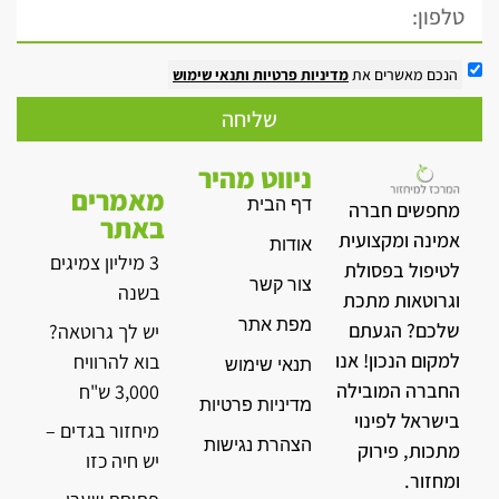
הנכם מאשרים את
מדיניות פרטיות
ותנאי שימוש
שליחה
ניווט מהיר
מאמרים
דף הבית
מחפשים חברה
באתר
אמינה ומקצועית
אודות
3 מיליון צמיגים
לטיפול בפסולת
צור קשר
בשנה
וגרוטאות מתכת
מפת אתר
שלכם? הגעתם
יש לך גרוטאה?
למקום הנכון! אנו
בוא להרוויח
תנאי שימוש
החברה המובילה
3,000 ש"ח
מדיניות פרטיות
בישראל לפינוי
מיחזור בגדים –
הצהרת נגישות
מתכות, פירוק
יש חיה כזו
ומחזור.