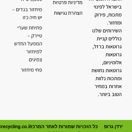
מדיניות פרטיות
בישראל לפינוי
מיחזור בגדים –
הצהרת נגישות
מתכות, פירוק
יש חיה כזו
ומחזור.
פתיחת שערי
השירותים שלנו
טיירק –
כוללים קניית
המפעל החדש
גרוטאות ברזל,
למיחזור
גרוטאות
צמיגים
אלומיניום,
פחי מיחזור
גרוטאות נחושת
ומתכות נלוות
אחרות במחיר
הטוב ביותר.
ירדן גרופ
כל הזכויות שמורות לאתר המרכז
recycling.co.il