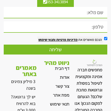
053-3413894
הנכם מאשרים את
מדיניות פרטיות
ותנאי שימוש
שליחה
ניווט מהיר
מאמרים
דף הבית
מחפשים חברה
באתר
אמינה ומקצועית
אודות
3 מיליון צמיגים
לטיפול בפסולת
צור קשר
בשנה
וגרוטאות מתכת
מפת אתר
שלכם? הגעתם
יש לך גרוטאה?
למקום הנכון! אנו
בוא להרוויח
תנאי שימוש
החברה המובילה
3,000 ש"ח