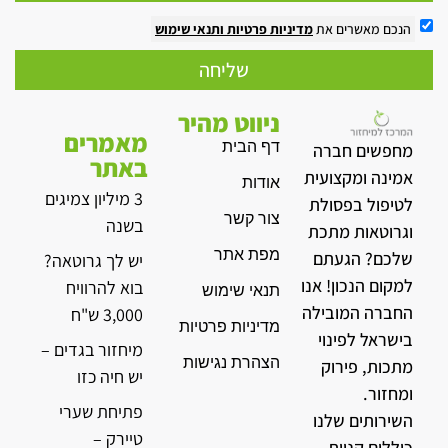
הנכם מאשרים את
מדיניות פרטיות
ותנאי שימוש
שליחה
ניווט מהיר
מאמרים
דף הבית
מחפשים חברה
באתר
אמינה ומקצועית
אודות
3 מיליון צמיגים
לטיפול בפסולת
צור קשר
בשנה
וגרוטאות מתכת
מפת אתר
שלכם? הגעתם
יש לך גרוטאה?
למקום הנכון! אנו
בוא להרוויח
תנאי שימוש
החברה המובילה
3,000 ש"ח
מדיניות פרטיות
בישראל לפינוי
מיחזור בגדים –
הצהרת נגישות
מתכות, פירוק
יש חיה כזו
ומחזור.
פתיחת שערי
השירותים שלנו
טיירק –
כוללים קניית