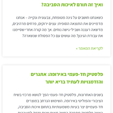
ואיך זה תורם לאיכות הסביבה?
כשאנחנו חושבים על גינה מטופחת, צבעונית ונקייה – אנחנו
מדמיינים את התוצאה הסופית: עצים ירוקים, פרחים מרהיבים,
מדשאה רעננה ושבילי גישה נוחים. אך מה קורה אחרי שסיימנו
את עבודת הגינון? מה עושים עם כל הפסולת שנשארה?
לקריאת המאמר »
פלסטיק חד-פעמי באירופה: אתגרים
והזדמנויות לעתיד בריא יותר
בשנים האחרונות, פלסטיק חד-פעמי הפך לנושא מרכזי בשיח
הציבורי והפוליטי באירופה. השימוש הנרחב במוצרים
חד-פעמיים יצר בעיות משמעותיות בתחום איכות הסביבה,
כאשר פלסטיק מתפרק במשך מאות שנים ומזיק למערכות