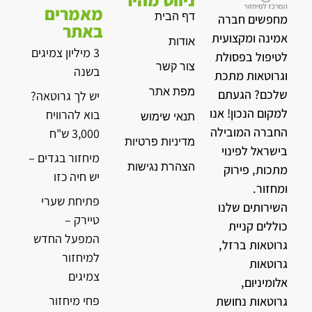
מאמרים
דף הבית
מחפשים חברה
באתר
אמינה ומקצועית
אודות
3 מיליון צמיגים
לטיפול בפסולת
צור קשר
בשנה
וגרוטאות מתכת
מפת אתר
שלכם? הגעתם
יש לך גרוטאה?
למקום הנכון! אנו
בוא להרוויח
תנאי שימוש
החברה המובילה
3,000 ש"ח
מדיניות פרטיות
בישראל לפינוי
מיחזור בגדים –
הצהרת נגישות
מתכות, פירוק
יש חיה כזו
ומחזור.
פתיחת שערי
השירותים שלנו
טיירק –
כוללים קניית
המפעל החדש
גרוטאות ברזל,
למיחזור
גרוטאות
צמיגים
אלומיניום,
פחי מיחזור
גרוטאות נחושת