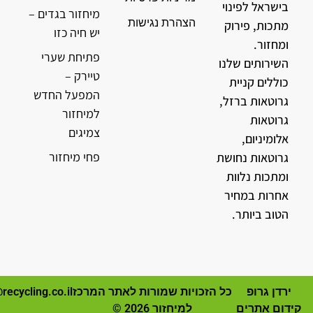
בישראל לפינוי
מיחזור בגדים –
הצהרת נגישות
מתכות, פירוק
יש חיה כזו
ומחזור.
פתיחת שערי
השירותים שלנו
טיירק –
כוללים קניית
המפעל החדש
גרוטאות ברזל,
למיחזור
גרוטאות
צמיגים
אלומיניום,
פחי מיחזור
גרוטאות נחושת
ומתכות נלוות
אחרות במחיר
הטוב ביותר.
ירדן גרופ
כל הזכויות שמורות לאתר המרכז
recycling.co.il
קידום אתרים
למיחזור 2026 ©