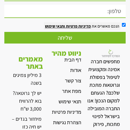
הנכם מאשרים את
מדיניות פרטיות
ותנאי שימוש
שליחה
ניווט מהיר
מאמרים
דף הבית
מחפשים חברה
באתר
אמינה ומקצועית
אודות
3 מיליון צמיגים
לטיפול בפסולת
צור קשר
בשנה
וגרוטאות מתכת
מפת אתר
שלכם? הגעתם
יש לך גרוטאה?
למקום הנכון! אנו
בוא להרוויח
תנאי שימוש
החברה המובילה
3,000 ש"ח
מדיניות פרטיות
בישראל לפינוי
מיחזור בגדים –
הצהרת נגישות
מתכות, פירוק
יש חיה כזו