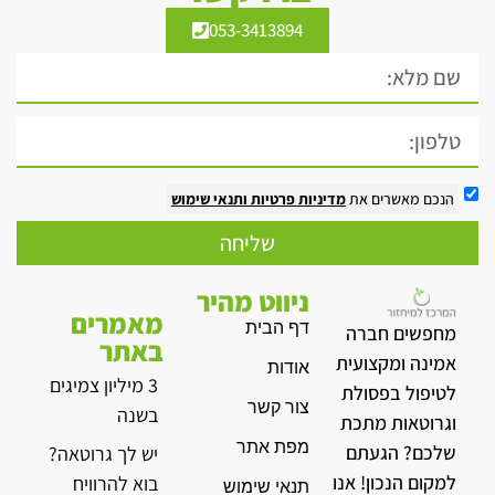
053-3413894
הנכם מאשרים את
מדיניות פרטיות
ותנאי שימוש
שליחה
ניווט מהיר
מאמרים
דף הבית
מחפשים חברה
באתר
אמינה ומקצועית
אודות
3 מיליון צמיגים
לטיפול בפסולת
צור קשר
בשנה
וגרוטאות מתכת
מפת אתר
שלכם? הגעתם
יש לך גרוטאה?
למקום הנכון! אנו
בוא להרוויח
תנאי שימוש