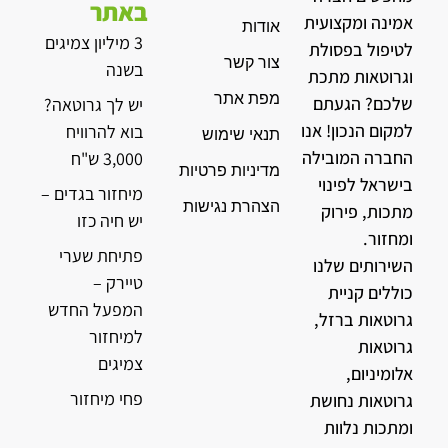
באתר
אמינה ומקצועית
אודות
3 מיליון צמיגים
לטיפול בפסולת
צור קשר
בשנה
וגרוטאות מתכת
מפת אתר
שלכם? הגעתם
יש לך גרוטאה?
למקום הנכון! אנו
בוא להרוויח
תנאי שימוש
החברה המובילה
3,000 ש"ח
מדיניות פרטיות
בישראל לפינוי
מיחזור בגדים –
הצהרת נגישות
מתכות, פירוק
יש חיה כזו
ומחזור.
פתיחת שערי
השירותים שלנו
טיירק –
כוללים קניית
המפעל החדש
גרוטאות ברזל,
למיחזור
גרוטאות
צמיגים
אלומיניום,
פחי מיחזור
גרוטאות נחושת
ומתכות נלוות