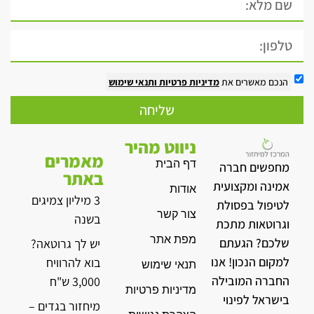
הנכם מאשרים את
מדיניות פרטיות
ותנאי שימוש
שליחה
ניווט מהיר
מאמרים
דף הבית
מחפשים חברה
באתר
אמינה ומקצועית
אודות
3 מיליון צמיגים
לטיפול בפסולת
צור קשר
בשנה
וגרוטאות מתכת
מפת אתר
שלכם? הגעתם
יש לך גרוטאה?
למקום הנכון! אנו
בוא להרוויח
תנאי שימוש
החברה המובילה
3,000 ש"ח
מדיניות פרטיות
בישראל לפינוי
מיחזור בגדים –