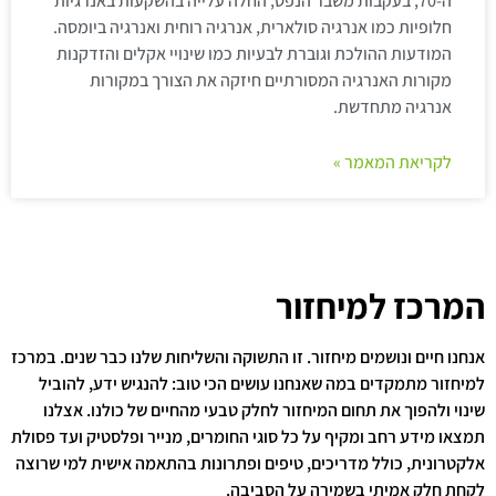
ה-70, בעקבות משבר הנפט, החלה עלייה בהשקעות באנרגיות
חלופיות כמו אנרגיה סולארית, אנרגיה רוחית ואנרגיה ביומסה.
המודעות ההולכת וגוברת לבעיות כמו שינויי אקלים והזדקנות
מקורות האנרגיה המסורתיים חיזקה את הצורך במקורות
אנרגיה מתחדשת.
לקריאת המאמר »
המרכז למיחזור
אנחנו חיים ונושמים מיחזור. זו התשוקה והשליחות שלנו כבר שנים. במרכז
למיחזור מתמקדים במה שאנחנו עושים הכי טוב: להנגיש ידע, להוביל
שינוי ולהפוך את תחום המיחזור לחלק טבעי מהחיים של כולנו. אצלנו
תמצאו מידע רחב ומקיף על כל סוגי החומרים, מנייר ופלסטיק ועד פסולת
אלקטרונית, כולל מדריכים, טיפים ופתרונות בהתאמה אישית למי שרוצה
לקחת חלק אמיתי בשמירה על הסביבה.