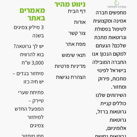
ניווט מהיר
מאמרים
דף הבית
מחפשים חברה
באתר
אמינה ומקצועית
אודות
3 מיליון צמיגים
לטיפול בפסולת
צור קשר
בשנה
וגרוטאות מתכת
מפת אתר
שלכם? הגעתם
יש לך גרוטאה?
למקום הנכון! אנו
בוא להרוויח
תנאי שימוש
החברה המובילה
3,000 ש"ח
מדיניות פרטיות
בישראל לפינוי
מיחזור בגדים –
הצהרת נגישות
מתכות, פירוק
יש חיה כזו
ומחזור.
פתיחת שערי
השירותים שלנו
טיירק –
כוללים קניית
המפעל החדש
גרוטאות ברזל,
למיחזור
גרוטאות
צמיגים
אלומיניום,
פחי מיחזור
גרוטאות נחושת