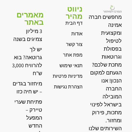
ניווט
מאמרים
מהיר
מחפשים חברה
באתר
דף הבית
אמינה
3 מיליון
ומקצועית
אודות
צמיגים בשנה
לטיפול
צור קשר
בפסולת
יש לך
מפת אתר
וגרוטאות
גרוטאה? בוא
מתכת שלכם?
להרוויח 3,000
תנאי שימוש
הגעתם למקום
ש"ח
מדיניות פרטיות
הנכון! אנו
מיחזור בגדים
הצהרת נגישות
החברה
– יש חיה כזו
המובילה
פתיחת שערי
בישראל לפינוי
טיירק –
מתכות, פירוק
המפעל
ומחזור.
החדש
השירותים שלנו