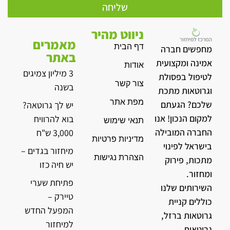
שליחה
ניווט מהיר
מאמרים
דף הבית
מחפשים חברה
באתר
אמינה ומקצועית
אודות
3 מיליון צמיגים
לטיפול בפסולת
צור קשר
בשנה
וגרוטאות מתכת
מפת אתר
שלכם? הגעתם
יש לך גרוטאה?
למקום הנכון! אנו
בוא להרוויח
תנאי שימוש
החברה המובילה
3,000 ש"ח
מדיניות פרטיות
בישראל לפינוי
מיחזור בגדים –
הצהרת נגישות
מתכות, פירוק
יש חיה כזו
ומחזור.
פתיחת שערי
השירותים שלנו
טיירק –
כוללים קניית
המפעל החדש
גרוטאות ברזל,
למיחזור
גרוטאות