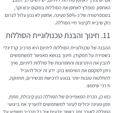
אם יש צורך לאחסן סוללות ליתיום, יש לשים לב למצב
האחסון. מומלץ לאחסן את הסוללות במקום יבש וקר,
בטמפרטורה של כ-50% טעינה. אחסון לא נכון עלול לגרום
נזק שיביא לקיצור חיי הסוללה.
11. חינוך והבנת טכנולוגיית הסוללות
ההבנה של טכנולוגיית הסוללות ליתיום היא מרכיב קרדינלי
בשמירה על תפקודן. חינוך בנושא מאפשר למשתמשים
להבין את היתרונות והחסרונות של סוללות ליתיום, ואיך
ניתן למקסם את השימוש בהן. ידע זה יכול להוביל
להחלטות טובות יותר בנוגע לרכישת מכשירים, תחזוקה,
ודרכי שימוש.
כמו כן, הכרת המאפיינים של הסוללה כגון קיבולת, מתח,
וזמן טעינה יכולים לעזור למשתמשים להעריך את ביצועי
הסוללה לאורך זמן. כאשר יודעים איך כל מרכיב משפיע על