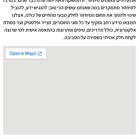
אנחנו חיים ונושמים מיחזור. זו התשוקה והשליחות שלנו כבר שנים. במרכז
למיחזור מתמקדים במה שאנחנו עושים הכי טוב: להנגיש ידע, להוביל
שינוי ולהפוך את תחום המיחזור לחלק טבעי מהחיים של כולנו. אצלנו
תמצאו מידע רחב ומקיף על כל סוגי החומרים, מנייר ופלסטיק ועד פסולת
אלקטרונית, כולל מדריכים, טיפים ופתרונות בהתאמה אישית למי שרוצה
לקחת חלק אמיתי בשמירה על הסביבה.