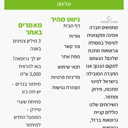
שליחה
ניווט מהיר
מאמרים
דף הבית
מחפשים חברה
באתר
אמינה ומקצועית
אודות
3 מיליון צמיגים
לטיפול בפסולת
צור קשר
בשנה
וגרוטאות מתכת
מפת אתר
שלכם? הגעתם
יש לך גרוטאה?
למקום הנכון! אנו
בוא להרוויח
תנאי שימוש
החברה המובילה
3,000 ש"ח
מדיניות פרטיות
בישראל לפינוי
מיחזור בגדים –
הצהרת נגישות
מתכות, פירוק
יש חיה כזו
ומחזור.
פתיחת שערי
השירותים שלנו
טיירק –
כוללים קניית
המפעל החדש
גרוטאות ברזל,
למיחזור
גרוטאות