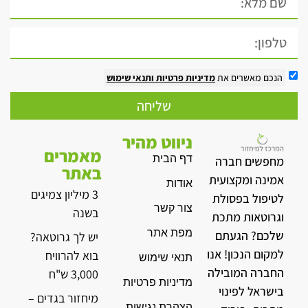
הנכם מאשרים את
מדיניות פרטיות
ותנאי שימוש
שליחה
ניווט מהיר
מאמרים
דף הבית
מחפשים חברה
באתר
אמינה ומקצועית
אודות
3 מיליון צמיגים
לטיפול בפסולת
צור קשר
בשנה
וגרוטאות מתכת
מפת אתר
שלכם? הגעתם
יש לך גרוטאה?
למקום הנכון! אנו
בוא להרוויח
תנאי שימוש
החברה המובילה
3,000 ש"ח
מדיניות פרטיות
בישראל לפינוי
מיחזור בגדים –
הצהרת נגישות