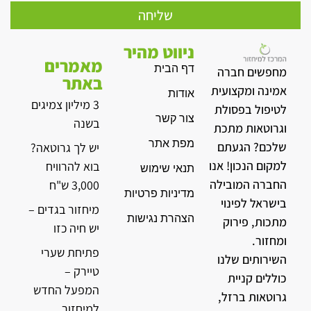
שליחה
ניווט מהיר
מאמרים
דף הבית
מחפשים חברה
באתר
אמינה ומקצועית
אודות
3 מיליון צמיגים
לטיפול בפסולת
צור קשר
בשנה
וגרוטאות מתכת
מפת אתר
שלכם? הגעתם
יש לך גרוטאה?
למקום הנכון! אנו
בוא להרוויח
תנאי שימוש
החברה המובילה
3,000 ש"ח
מדיניות פרטיות
בישראל לפינוי
מיחזור בגדים –
הצהרת נגישות
מתכות, פירוק
יש חיה כזו
ומחזור.
פתיחת שערי
השירותים שלנו
טיירק –
כוללים קניית
המפעל החדש
גרוטאות ברזל,
למיחזור