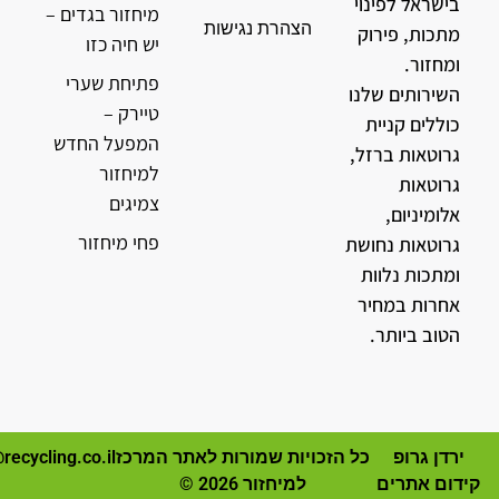
בישראל לפינוי
מיחזור בגדים –
הצהרת נגישות
מתכות, פירוק
יש חיה כזו
ומחזור.
פתיחת שערי
השירותים שלנו
טיירק –
כוללים קניית
המפעל החדש
גרוטאות ברזל,
למיחזור
גרוטאות
צמיגים
אלומיניום,
פחי מיחזור
גרוטאות נחושת
ומתכות נלוות
אחרות במחיר
הטוב ביותר.
ירדן גרופ
כל הזכויות שמורות לאתר המרכז
recycling.co.il
קידום אתרים
למיחזור 2026 ©