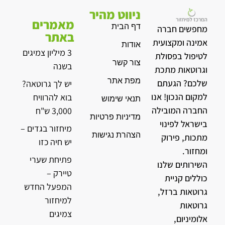
ניווט מהיר
מאמרים
דף הבית
מחפשים חברה
באתר
אמינה ומקצועית
אודות
3 מיליון צמיגים
לטיפול בפסולת
צור קשר
בשנה
וגרוטאות מתכת
מפת אתר
שלכם? הגעתם
יש לך גרוטאה?
למקום הנכון! אנו
בוא להרוויח
תנאי שימוש
החברה המובילה
3,000 ש"ח
מדיניות פרטיות
בישראל לפינוי
מיחזור בגדים –
הצהרת נגישות
מתכות, פירוק
יש חיה כזו
ומחזור.
פתיחת שערי
השירותים שלנו
טיירק –
כוללים קניית
המפעל החדש
גרוטאות ברזל,
למיחזור
גרוטאות
צמיגים
אלומיניום,