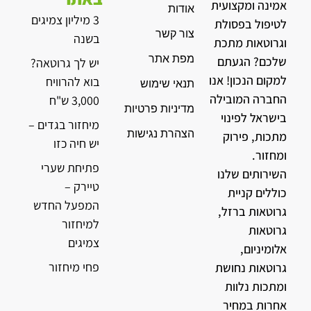
אמינה ומקצועית
אודות
3 מיליון צמיגים
לטיפול בפסולת
צור קשר
בשנה
וגרוטאות מתכת
מפת אתר
שלכם? הגעתם
יש לך גרוטאה?
למקום הנכון! אנו
בוא להרוויח
תנאי שימוש
החברה המובילה
3,000 ש"ח
מדיניות פרטיות
בישראל לפינוי
מיחזור בגדים –
הצהרת נגישות
מתכות, פירוק
יש חיה כזו
ומחזור.
פתיחת שערי
השירותים שלנו
טיירק –
כוללים קניית
המפעל החדש
גרוטאות ברזל,
למיחזור
גרוטאות
צמיגים
אלומיניום,
פחי מיחזור
גרוטאות נחושת
ומתכות נלוות
אחרות במחיר