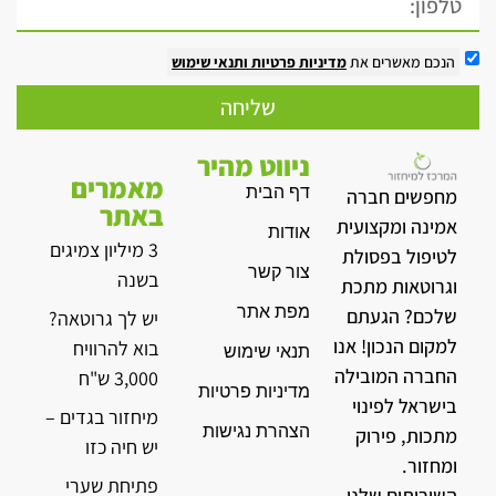
הנכם מאשרים את
מדיניות פרטיות
ותנאי שימוש
שליחה
ניווט מהיר
מאמרים
דף הבית
מחפשים חברה
באתר
אמינה ומקצועית
אודות
3 מיליון צמיגים
לטיפול בפסולת
צור קשר
בשנה
וגרוטאות מתכת
מפת אתר
שלכם? הגעתם
יש לך גרוטאה?
למקום הנכון! אנו
בוא להרוויח
תנאי שימוש
החברה המובילה
3,000 ש"ח
מדיניות פרטיות
בישראל לפינוי
מיחזור בגדים –
הצהרת נגישות
מתכות, פירוק
יש חיה כזו
ומחזור.
פתיחת שערי
השירותים שלנו