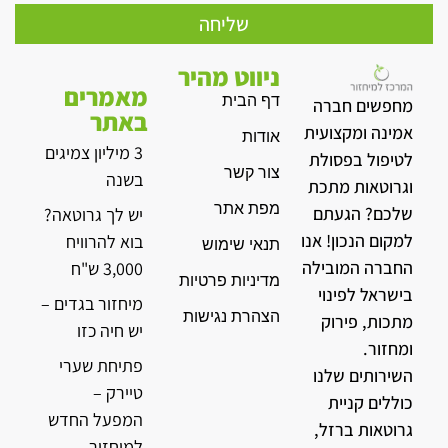
שליחה
ניווט מהיר
מאמרים
דף הבית
מחפשים חברה
באתר
אמינה ומקצועית
אודות
3 מיליון צמיגים
לטיפול בפסולת
צור קשר
בשנה
וגרוטאות מתכת
מפת אתר
שלכם? הגעתם
יש לך גרוטאה?
למקום הנכון! אנו
בוא להרוויח
תנאי שימוש
החברה המובילה
3,000 ש"ח
מדיניות פרטיות
בישראל לפינוי
מיחזור בגדים –
הצהרת נגישות
מתכות, פירוק
יש חיה כזו
ומחזור.
פתיחת שערי
השירותים שלנו
טיירק –
כוללים קניית
המפעל החדש
גרוטאות ברזל,
למיחזור