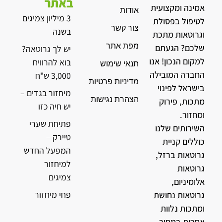
באתר
אמינה ומקצועית
אודות
3 מיליון צמיגים
לטיפול בפסולת
צור קשר
בשנה
וגרוטאות מתכת
מפת אתר
שלכם? הגעתם
יש לך גרוטאה?
למקום הנכון! אנו
בוא להרוויח
תנאי שימוש
החברה המובילה
3,000 ש"ח
מדיניות פרטיות
בישראל לפינוי
מיחזור בגדים –
הצהרת נגישות
מתכות, פירוק
יש חיה כזו
ומחזור.
פתיחת שערי
השירותים שלנו
טיירק –
כוללים קניית
המפעל החדש
גרוטאות ברזל,
למיחזור
גרוטאות
צמיגים
אלומיניום,
פחי מיחזור
גרוטאות נחושת
ומתכות נלוות
אחרות במחיר