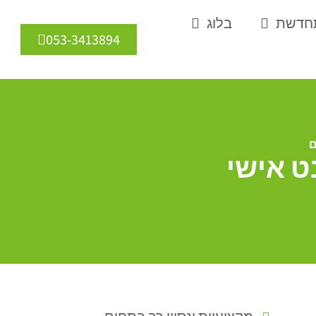
תחדשת
בלוג
053-3413894
ם
ט אישי